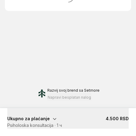
Razvij svoj brend
sa Setmore
Napravi besplatan nalog
Ukupno za plaćanje
4.500 RSD
Psiholoska konsultacija
·
1 ч