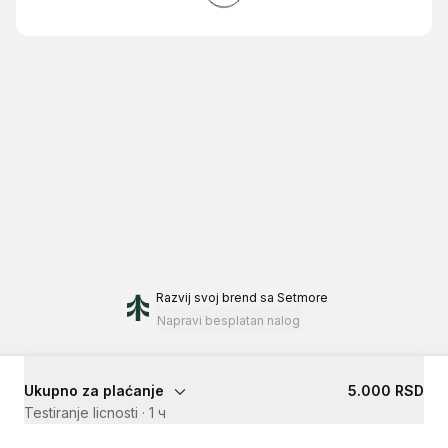
Razvij svoj brend
sa Setmore
Napravi besplatan nalog
Ukupno za plaćanje
5.000 RSD
Testiranje licnosti
·
1 ч