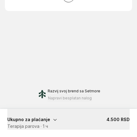
Razvij svoj brend
sa Setmore
Napravi besplatan nalog
Ukupno za plaćanje
4.500 RSD
Terapija parova
·
1 ч