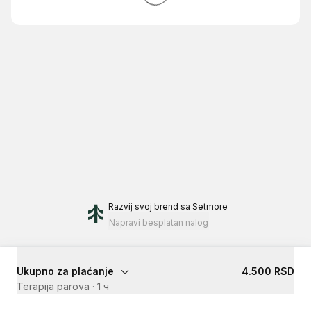
Razvij svoj brend
sa Setmore
Napravi besplatan nalog
Ukupno za plaćanje
4.500 RSD
Terapija parova
·
1 ч